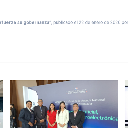
refuerza su gobernanza”
, publicado el 22 de enero de 2026 po