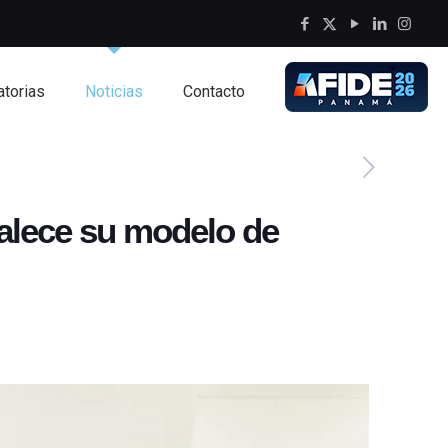
torias
Noticias
Contacto
talece su modelo de