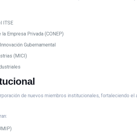
el ITSE
de la Empresa Privada (CONEP)
a Innovación Gubernamental
strias (MICI)
dustriales
itucional
rporación de nuevos miembros institucionales, fortaleciendo el 
ran:
(UMIP)