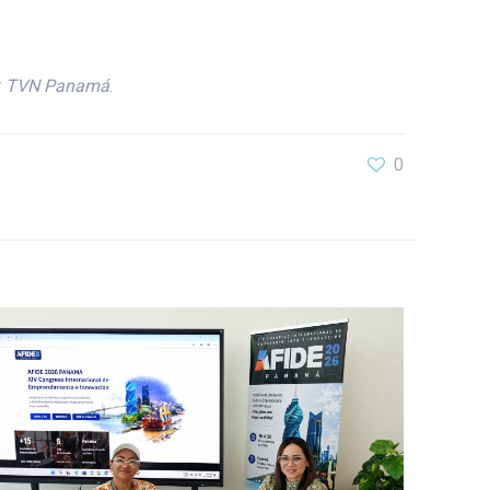
r
TVN Panamá
.
0