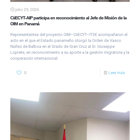
julio 29, 2026
CiiECYT-AIP participa en reconocimiento al Jefe de Misión de la
OIM en Panamá
Representantes del proyecto OIM–CiiECYT–ITSE acompañaron el
acto en el que el Estado panameño otorgó la Orden de Vasco
Núñez de Balboa en el Grado de Gran Cruz al Sr. Giuseppe
Loprete, en reconocimiento a su aporte a la gestión migratoria y la
cooperación internacional.
0
Leer más