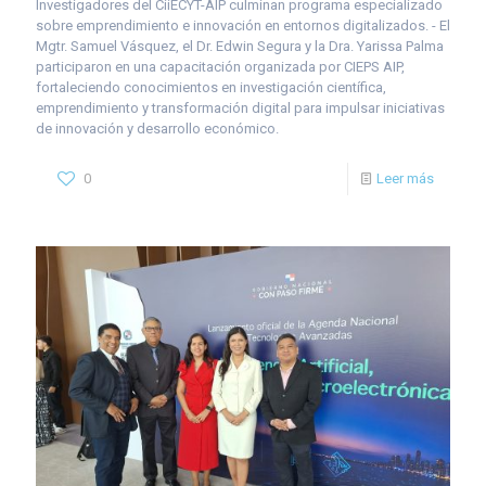
Investigadores del CiiECYT-AIP culminan programa especializado
sobre emprendimiento e innovación en entornos digitalizados. - El
Mgtr. Samuel Vásquez, el Dr. Edwin Segura y la Dra. Yarissa Palma
participaron en una capacitación organizada por CIEPS AIP,
fortaleciendo conocimientos en investigación científica,
emprendimiento y transformación digital para impulsar iniciativas
de innovación y desarrollo económico.
0
Leer más