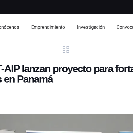
onócenos
Emprendimiento
Investigación
Convoca
IP lanzan proyecto para forta
es en Panamá