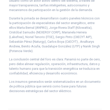
usuario como un actor activo dentro del sistema, a través de
mayor transparencia, tarifas inteligentes, autoconsumo y
mecanismos de participación en la gestión de la demanda.
Durante la jornada se desarrollaron cuatro paneles técnicos con
la participación de especialistas del sector energético, entre
ellos Marta Bernal (ANPAG), Jorge Rivera Staff (Kilowattia),
Cristóbal Samudio (NEXERGY CORP), Marianela Herrera
(Lakefree), Noriel Tenorio (ITSE), Sergio Pinto (CIIECYT AIP),
Sebastián Pérez (Naturgy), Carlos Boya (CiiECYT) , Analkarys
Andrew, Benito Acuña, Guadalupe González (UTP) y Nanik Singh
(Potencia Verde).
La conclusión central del foro es clara: Panamá no parte de cero,
pero debe alinear regulación, operación, infraestructura, datos y
talento humano para que la transición energética se traduzca en
confiabilidad, eficiencia y desarrollo económico.
Los insumos generados serán sistematizados en un documento
de política pública que servirá como base para futuras
decisiones estratégicas del sector eléctrico.